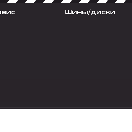
рвис
Шины/диски
Социальные сет