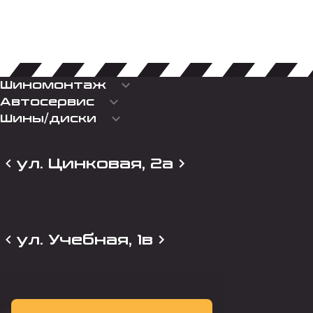
keyboard_arrow_down
Шиномонтаж
keyboard_arrow_down
Автосервис
keyboard_arrow_down
Шины/диски
ул. Цинковая, 2а
ул. Учебная, 1в