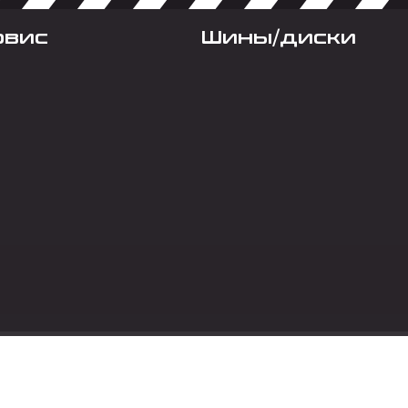
рвис
Шины/диски
Социальные сет