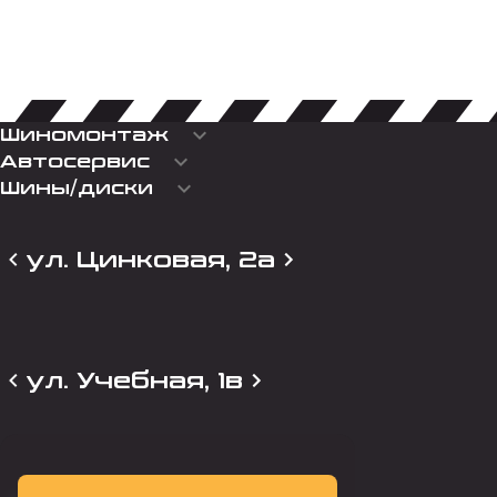
keyboard_arrow_down
Шиномонтаж
keyboard_arrow_down
Автосервис
keyboard_arrow_down
Шины/диски
ул. Цинковая, 2а
ул. Учебная, 1в