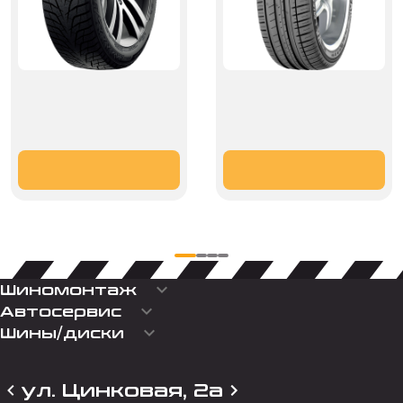
keyboard_arrow_down
Шиномонтаж
keyboard_arrow_down
Автосервис
keyboard_arrow_down
Шины/диски
ул. Цинковая, 2а