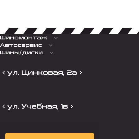
keyboard_arrow_down
Шиномонтаж
keyboard_arrow_down
Автосервис
keyboard_arrow_down
Шины/диски
ул. Цинковая, 2а
ул. Учебная, 1в