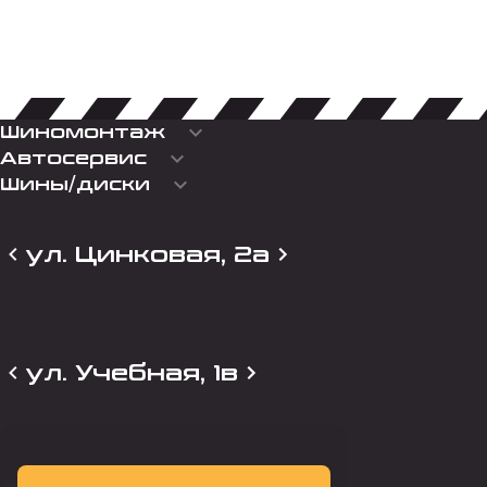
keyboard_arrow_down
Шиномонтаж
keyboard_arrow_down
Автосервис
keyboard_arrow_down
Шины/диски
ул. Цинковая, 2а
ул. Учебная, 1в