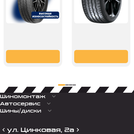
keyboard_arrow_down
Шиномонтаж
keyboard_arrow_down
Автосервис
keyboard_arrow_down
Шины/диски
ул. Цинковая, 2а