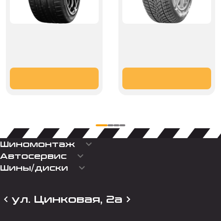
keyboard_arrow_down
Шиномонтаж
keyboard_arrow_down
Автосервис
keyboard_arrow_down
Шины/диски
ул. Цинковая, 2а