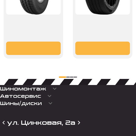
keyboard_arrow_down
Шиномонтаж
keyboard_arrow_down
Автосервис
keyboard_arrow_down
Шины/диски
ул. Цинковая, 2а