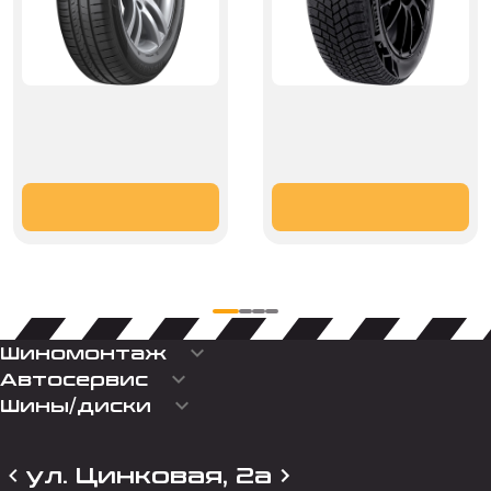
keyboard_arrow_down
Шиномонтаж
keyboard_arrow_down
Автосервис
keyboard_arrow_down
Шины/диски
ул. Цинковая, 2а