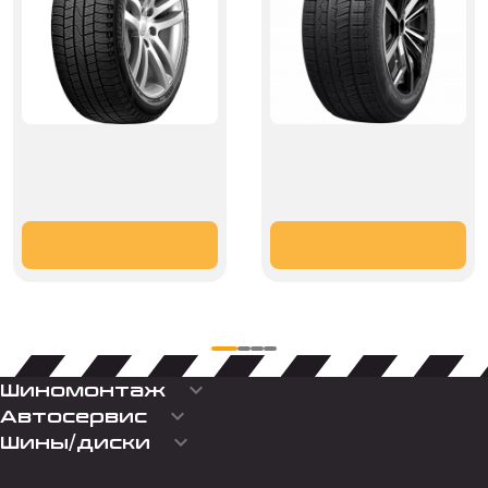
keyboard_arrow_down
Шиномонтаж
keyboard_arrow_down
Автосервис
keyboard_arrow_down
Шины/диски