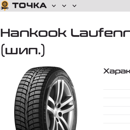
Hankook Laufenn 2
(шип.)
Хара