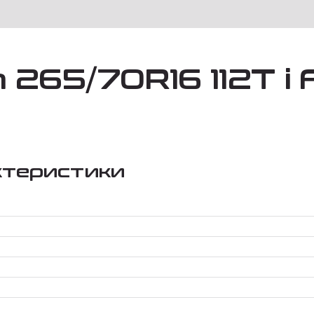
65/70R16 112T i F
ктеристики