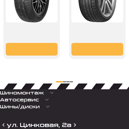
keyboard_arrow_down
Шиномонтаж
keyboard_arrow_down
Автосервис
keyboard_arrow_down
Шины/диски
ул. Цинковая, 2а