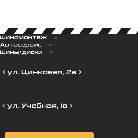
keyboard_arrow_down
Шиномонтаж
keyboard_arrow_down
Автосервис
keyboard_arrow_down
Шины/диски
ул. Цинковая, 2а
ул. Учебная, 1в