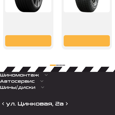
keyboard_arrow_down
Шиномонтаж
keyboard_arrow_down
Автосервис
keyboard_arrow_down
Шины/диски
ул. Цинковая, 2а