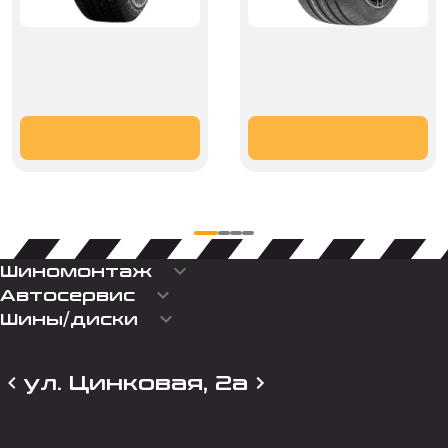
keyboard_arrow_down
Шиномонтаж
keyboard_arrow_down
Автосервис
keyboard_arrow_down
Шины/диски
ул. Цинковая, 2а