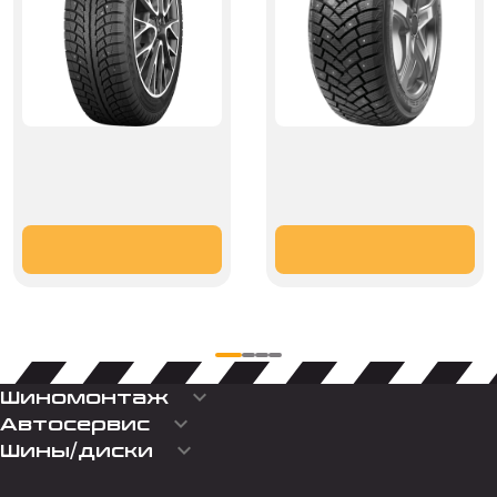
keyboard_arrow_down
Шиномонтаж
keyboard_arrow_down
Автосервис
keyboard_arrow_down
Шины/диски