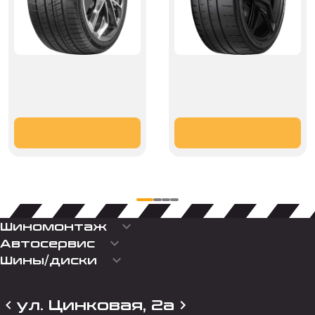
keyboard_arrow_down
Шиномонтаж
keyboard_arrow_down
Автосервис
keyboard_arrow_down
Шины/диски
ул. Цинковая, 2а