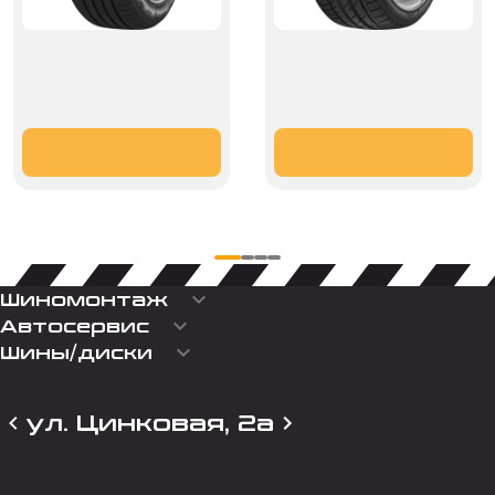
keyboard_arrow_down
Шиномонтаж
keyboard_arrow_down
Автосервис
keyboard_arrow_down
Шины/диски
ул. Цинковая, 2а