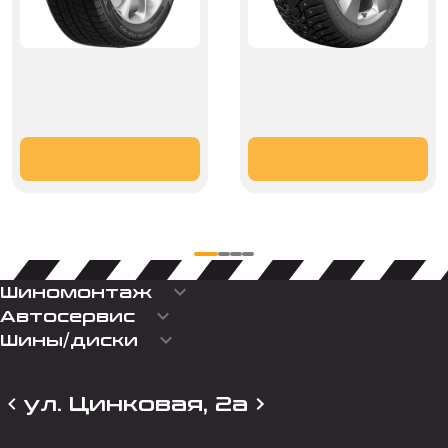
keyboard_arrow_down
Шиномонтаж
keyboard_arrow_down
Автосервис
keyboard_arrow_down
Шины/диски
ул. Цинковая, 2а