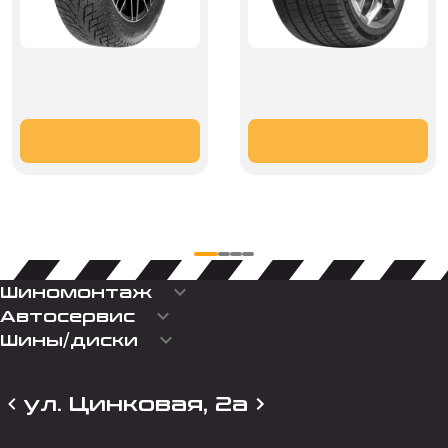
keyboard_arrow_down
Шиномонтаж
keyboard_arrow_down
Автосервис
keyboard_arrow_down
Шины/диски
ул. Цинковая, 2а