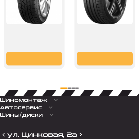
keyboard_arrow_down
Шиномонтаж
keyboard_arrow_down
Автосервис
keyboard_arrow_down
Шины/диски
ул. Цинковая, 2а