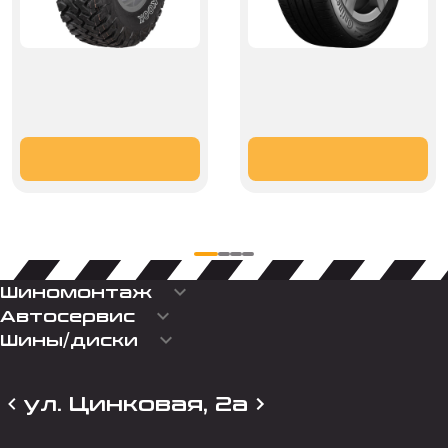
keyboard_arrow_down
Шиномонтаж
keyboard_arrow_down
Автосервис
keyboard_arrow_down
Шины/диски
ул. Цинковая, 2а