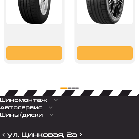
keyboard_arrow_down
Шиномонтаж
keyboard_arrow_down
Автосервис
keyboard_arrow_down
Шины/диски
ул. Цинковая, 2а