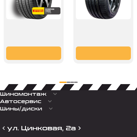
keyboard_arrow_down
Шиномонтаж
keyboard_arrow_down
Автосервис
keyboard_arrow_down
Шины/диски
ул. Цинковая, 2а