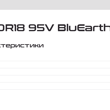
R18 95V BluEarth
ктеристики