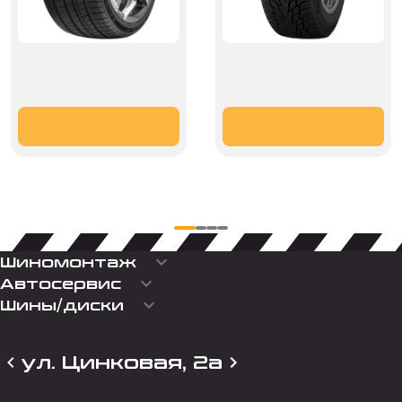
keyboard_arrow_down
Шиномонтаж
keyboard_arrow_down
Автосервис
keyboard_arrow_down
Шины/диски
ул. Цинковая, 2а