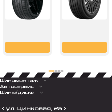
keyboard_arrow_down
Шиномонтаж
keyboard_arrow_down
Автосервис
keyboard_arrow_down
Шины/диски
ул. Цинковая, 2а