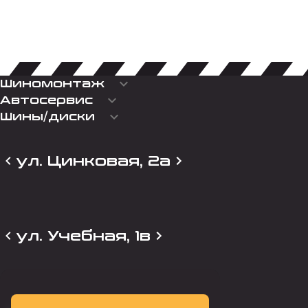
keyboard_arrow_down
Шиномонтаж
keyboard_arrow_down
Автосервис
keyboard_arrow_down
Шины/диски
ул. Цинковая, 2а
ул. Учебная, 1в