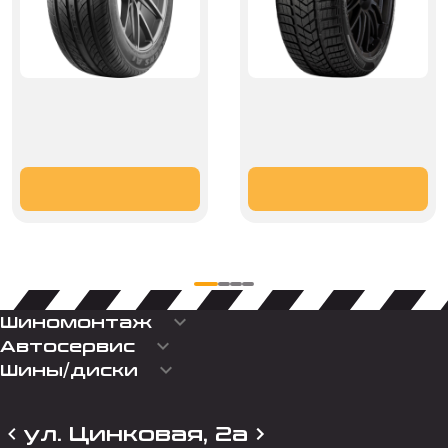
keyboard_arrow_down
Шиномонтаж
keyboard_arrow_down
Автосервис
keyboard_arrow_down
Шины/диски
ул. Цинковая, 2а