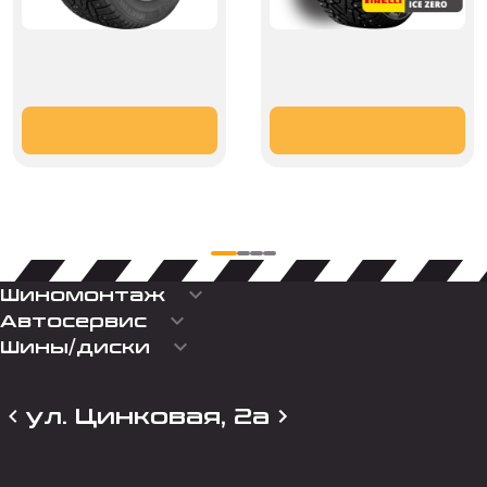
keyboard_arrow_down
Шиномонтаж
keyboard_arrow_down
Автосервис
keyboard_arrow_down
Шины/диски
ул. Цинковая, 2а