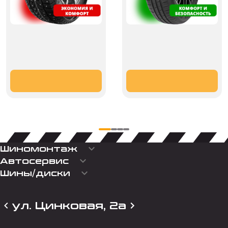
keyboard_arrow_down
Шиномонтаж
keyboard_arrow_down
Автосервис
keyboard_arrow_down
Шины/диски
ул. Цинковая, 2а