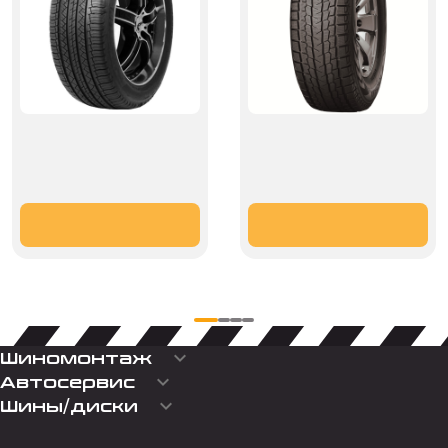
keyboard_arrow_down
Шиномонтаж
keyboard_arrow_down
Автосервис
keyboard_arrow_down
Шины/диски