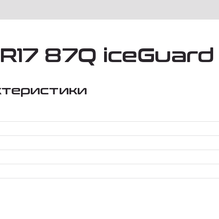
17 87Q iceGuard 
ктеристики