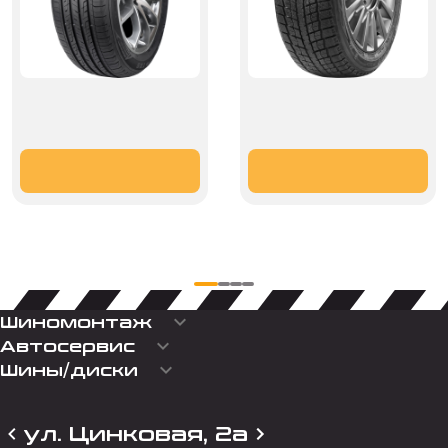
keyboard_arrow_down
Шиномонтаж
keyboard_arrow_down
Автосервис
keyboard_arrow_down
Шины/диски
ул. Цинковая, 2а