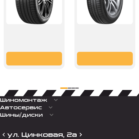
keyboard_arrow_down
Шиномонтаж
keyboard_arrow_down
Автосервис
keyboard_arrow_down
Шины/диски
ул. Цинковая, 2а