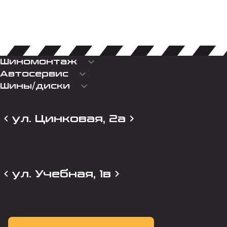
keyboard_arrow_down
Шиномонтаж
keyboard_arrow_down
Автосервис
keyboard_arrow_down
Шины/диски
ул. Цинковая, 2а
ул. Учебная, 1в