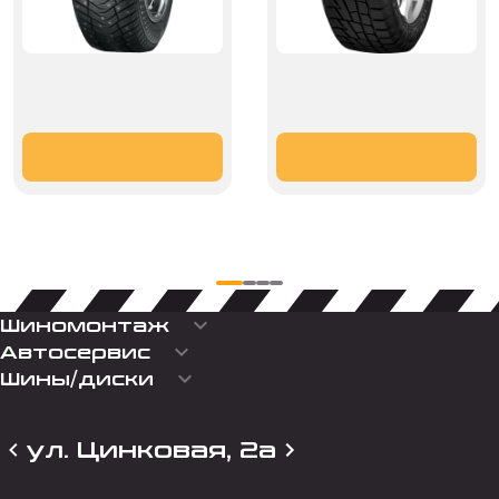
keyboard_arrow_down
Шиномонтаж
keyboard_arrow_down
Автосервис
keyboard_arrow_down
Шины/диски
ул. Цинковая, 2а