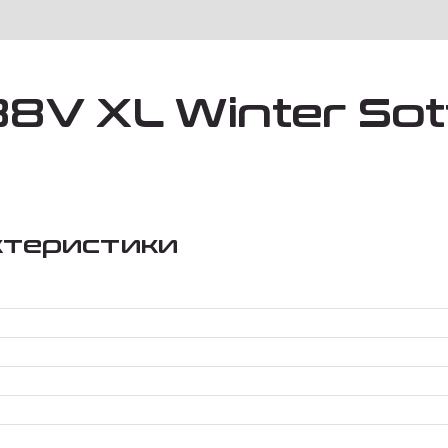
88V XL Winter Sott
ктеристики