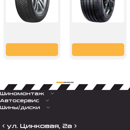
keyboard_arrow_down
Шиномонтаж
keyboard_arrow_down
Автосервис
keyboard_arrow_down
Шины/диски
ул. Цинковая, 2а