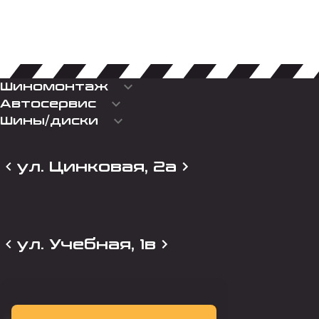
keyboard_arrow_down
Шиномонтаж
keyboard_arrow_down
Автосервис
keyboard_arrow_down
Шины/диски
ул. Цинковая, 2а
ул. Учебная, 1в