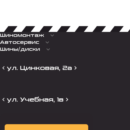
keyboard_arrow_down
Шиномонтаж
keyboard_arrow_down
Автосервис
keyboard_arrow_down
Шины/диски
ул. Цинковая, 2а
ул. Учебная, 1в