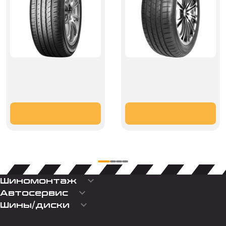
keyboard_arrow_down
Шиномонтаж
keyboard_arrow_down
Автосервис
keyboard_arrow_down
Шины/диски