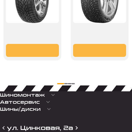
keyboard_arrow_down
Шиномонтаж
keyboard_arrow_down
Автосервис
keyboard_arrow_down
Шины/диски
ул. Цинковая, 2а