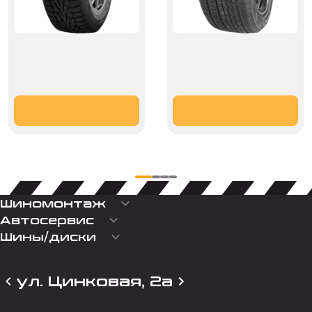
keyboard_arrow_down
Шиномонтаж
keyboard_arrow_down
Автосервис
keyboard_arrow_down
Шины/диски
ул. Цинковая, 2а