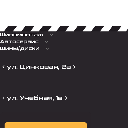
keyboard_arrow_down
Шиномонтаж
keyboard_arrow_down
Автосервис
keyboard_arrow_down
Шины/диски
ул. Цинковая, 2а
ул. Учебная, 1в