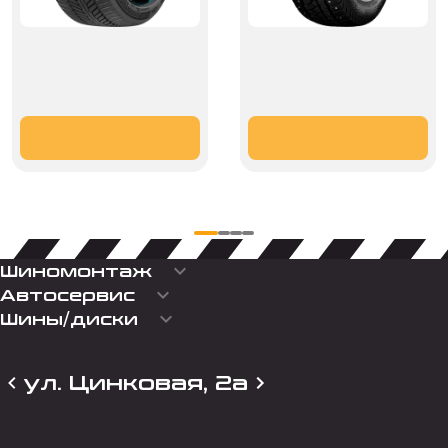
keyboard_arrow_down
Шиномонтаж
keyboard_arrow_down
Автосервис
keyboard_arrow_down
Шины/диски
ул. Цинковая, 2а