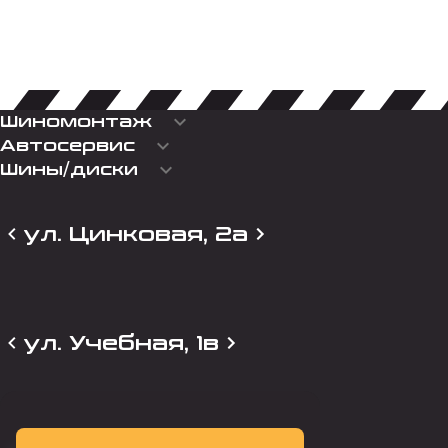
keyboard_arrow_down
Шиномонтаж
keyboard_arrow_down
Автосервис
keyboard_arrow_down
Шины/диски
ул. Цинковая, 2а
ул. Учебная, 1в