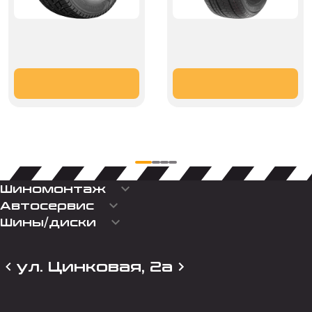
keyboard_arrow_down
Шиномонтаж
keyboard_arrow_down
Автосервис
keyboard_arrow_down
Шины/диски
ул. Цинковая, 2а